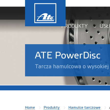
PRODUKTY
USŁ
ATE PowerDisc
Tarcza hamulcowa o wysokiej
Home
Produkty
Hamulce tarczowe