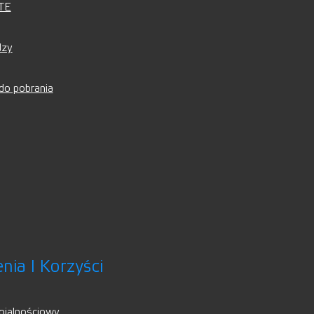
ATE
dzy
 do pobrania
nia I Korzyści
ojalnościowy