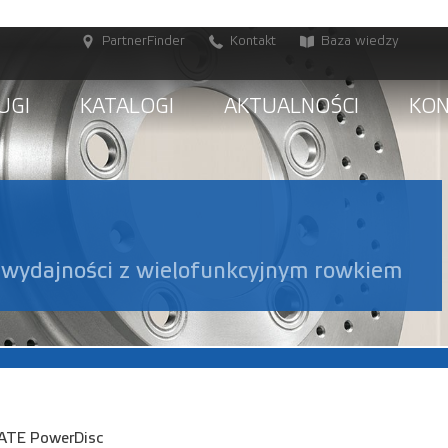
PartnerFinder
Kontakt
Baza wiedzy
UGI
KATALOGI
AKTUALNOŚCI
KO
 wydajności z wielofunkcyjnym rowkiem
ATE PowerDisc