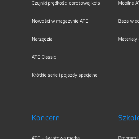
Czujniki prędkości obrotowej koła
Mobilne 
Nowości w magazynie ATE
Baza wie
Narzędzia
Materiały
ATE Classic
Krótkie serie i pojazdy specjalne
Koncern
Szkole
ATE – światowa marka
Program l