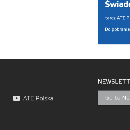
Świad
tarcz ATE P
Do
pobrania
NEWSLETT
Go to Ne
L
ATE Polska