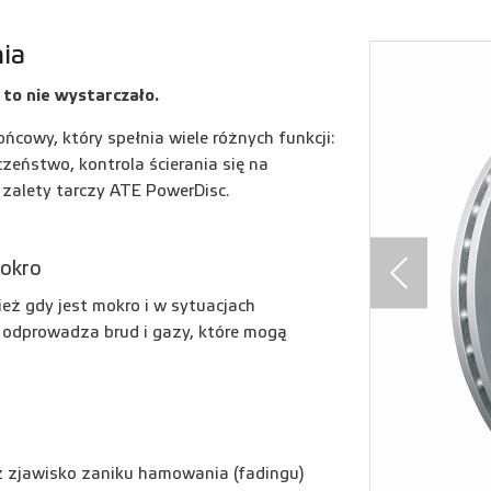
ia
o nie wystarczało.
cowy, który spełnia wiele różnych funkcji:
zeństwo, kontrola ścierania się na
e zalety tarczy ATE PowerDisc.
mokro
ż gdy jest mokro i w sytuacjach
 odprowadza brud i gazy, które mogą
ż zjawisko zaniku hamowania (fadingu)