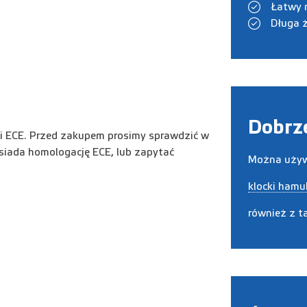
Łatwy 
Długa 
Dobrze
ji ECE. Przed zakupem prosimy sprawdzić w
osiada homologację ECE, lub zapytać
Można uży
klocki hamu
również z t