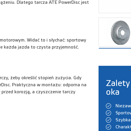
iążeniu. Dlatego tarcza ATE PowerDisc jest
 motorowym. Widać to i słychać: sportowy
e każda jazda to czysta przyjemność.
czy, żeby określić stopień zużycia. Gdy
Zalety
erDisc. Praktyczna w montażu: odporna na
oka
przed korozją, a czyszczenie tarczy
Niezaw
Sporto
Szybka 
Charak