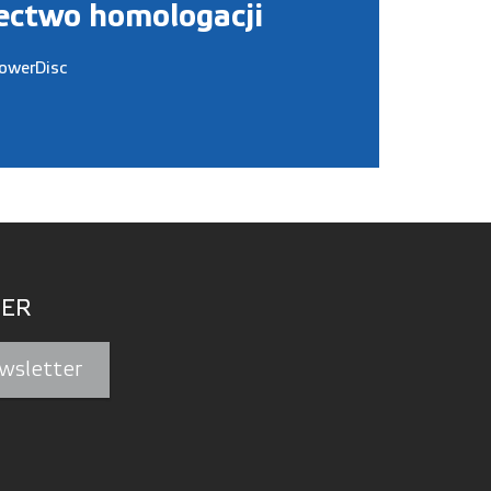
ectwo homologacji
owerDisc
ER
wsletter